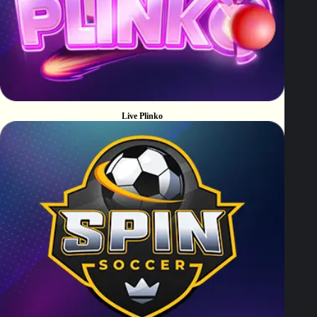
Live Plinko