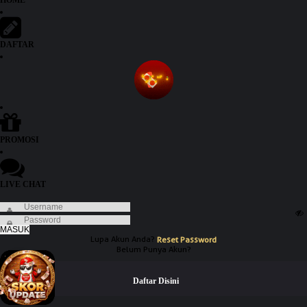
HOME
DAFTAR
PROMOSI
LIVE CHAT
Lupa Akun Anda?
Reset Password
Belum Punya Akun?
Daftar Disini