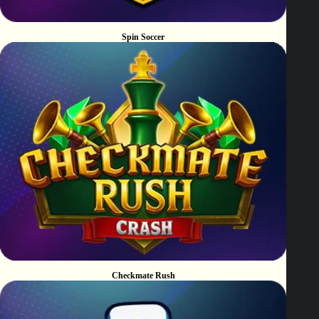
Spin Soccer
Checkmate Rush