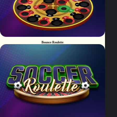
Bounce Roulette